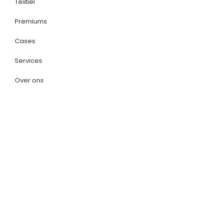
Textiel
Premiums
Cases
Services
Over ons
+31 (0) 499 – 47 66 96
sales@mbpromotion.com