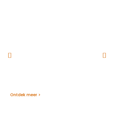
Van Eck Bedrijfshygiëne
Ontdek meer >