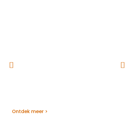
Van Eck Bedrijfshygiëne
Ontdek meer >