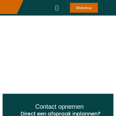
Webshop
Sonnema
Ramr.
Vriendenloterij
Den Engelsen
Playstation
Nozem
Contact opnemen
Direct een afspraak inplannen?