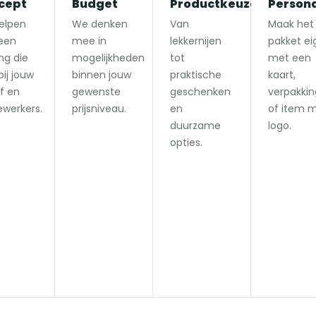
cept
Budget
Productkeuze
Persona
elpen
We denken
Van
Maak het
een
mee in
lekkernijen
pakket ei
ing die
mogelijkheden
tot
met een
bij jouw
binnen jouw
praktische
kaart,
jf en
gewenste
geschenken
verpakkin
werkers.
prijsniveau.
en
of item 
duurzame
logo.
opties.