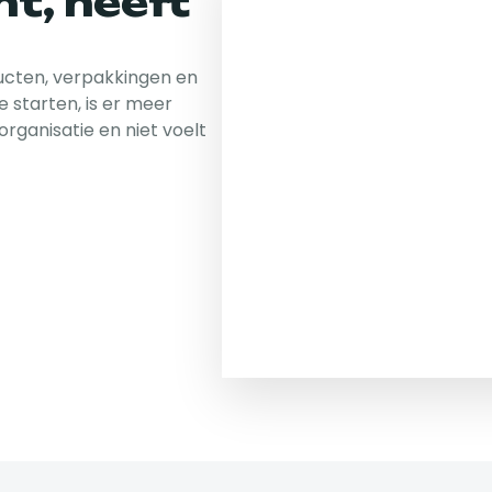
t, heeft
GEEF IETS
HANGEN
ucten, verpakkingen en
We denken mee over inho
 starten, is er meer
organisatie en niet voelt