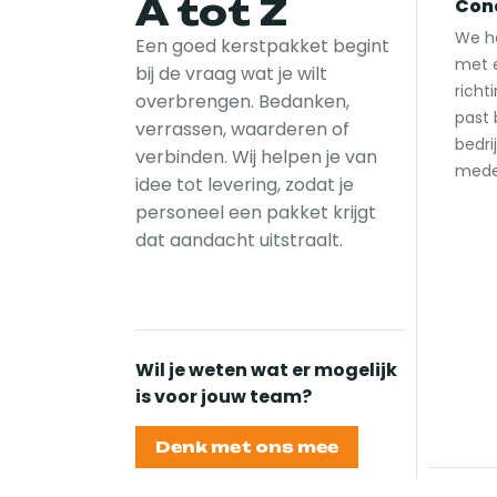
A tot Z
Con
We h
Een goed kerstpakket begint
met 
bij de vraag wat je wilt
richt
overbrengen. Bedanken,
past 
verrassen, waarderen of
bedri
verbinden. Wij helpen je van
mede
idee tot levering, zodat je
personeel een pakket krijgt
dat aandacht uitstraalt.
Wil je weten wat er mogelijk
is voor jouw team?
Denk met ons mee