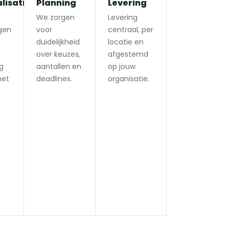
lisatie
Planning
Levering
We zorgen
Levering
gen
voor
centraal, per
duidelijkheid
locatie en
over keuzes,
afgestemd
g
aantallen en
op jouw
met
deadlines.
organisatie.