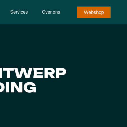
Webshop
Services
Over ons
NTWERP
DING