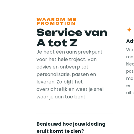
WAAROM MB
PROMOTION
✦
Service van
A tot Z
Ad
We
Je hebt één aanspreekpunt
mee
voor het hele traject. Van
kled
advies en ontwerp tot
pas
personalisatie, passen en
mat
leveren. Zo blijft het
en
overzichtelijk en weet je snel
uits
waar je aan toe bent.
Benieuwd hoe jouw kleding
eruit komt te zien?