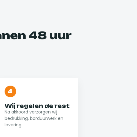
nen 48 uur
4
Wij regelen de rest
Na akkoord verzorgen wij
bedrukking, borduurwerk en
levering.