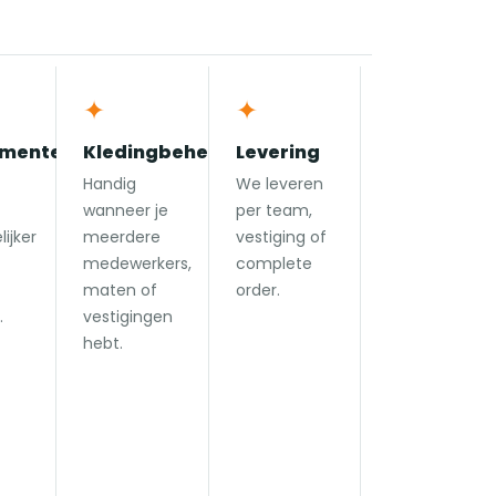
✦
✦
menten
Kledingbeheer
Levering
Handig
We leveren
wanneer je
per team,
ijker
meerdere
vestiging of
medewerkers,
complete
maten of
order.
.
vestigingen
hebt.