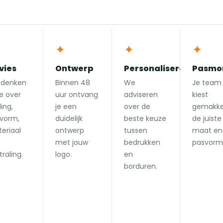
✦
✦
✦
vies
Ontwerp
Personaliseren
Pasmo
 denken
Binnen 48
We
Je team
 over
uur ontvang
adviseren
kiest
ing,
je een
over de
gemakkel
vorm,
duidelijk
beste keuze
de juiste
eriaal
ontwerp
tussen
maat en
met jouw
bedrukken
pasvorm
traling.
logo.
en
borduren.