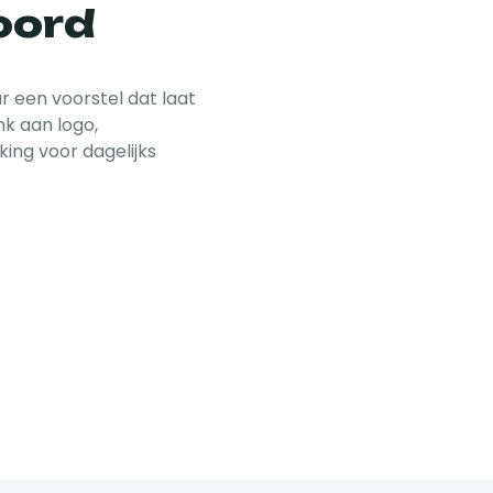
oord
 een voorstel dat laat
enk aan logo,
rking voor dagelijks