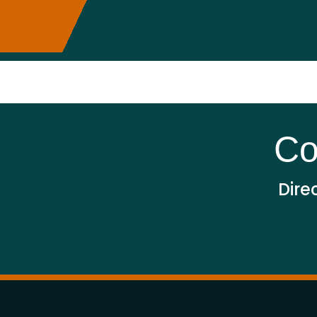
Sonnema
Co
Dire